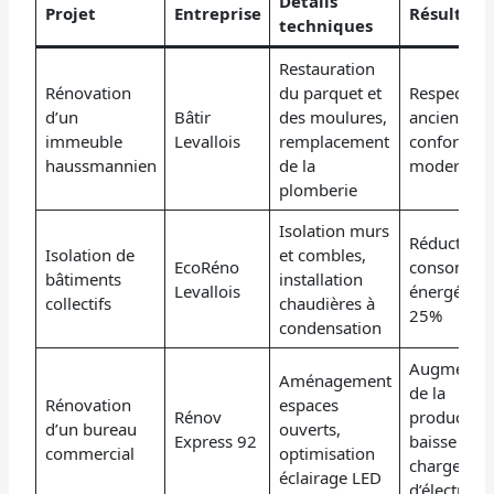
Détails
Projet
Entreprise
Résultats 
techniques
Restauration
Rénovation
du parquet et
Respect du 
d’un
Bâtir
des moulures,
ancien ave
immeuble
Levallois
remplacement
confort
haussmannien
de la
moderne
plomberie
Isolation murs
Réduction 
Isolation de
et combles,
EcoRéno
consommat
bâtiments
installation
Levallois
énergétiqu
collectifs
chaudières à
25%
condensation
Augmentat
Aménagement
de la
Rénovation
espaces
Rénov
productivit
d’un bureau
ouverts,
Express 92
baisse des
commercial
optimisation
charges
éclairage LED
d’électricité