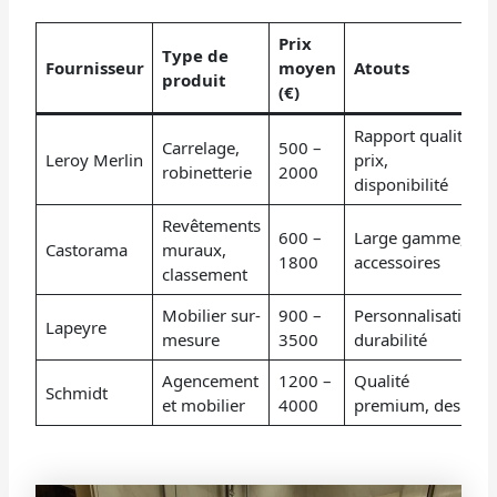
Prix
Type de
Fournisseur
moyen
Atouts
produit
(€)
Rapport qualité-
Carrelage,
500 –
Leroy Merlin
prix,
robinetterie
2000
disponibilité
Revêtements
600 –
Large gamme,
Castorama
muraux,
1800
accessoires
classement
Mobilier sur-
900 –
Personnalisation,
Lapeyre
mesure
3500
durabilité
Agencement
1200 –
Qualité
Schmidt
et mobilier
4000
premium, design