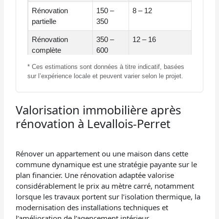
Rénovation
150 –
8 – 12
partielle
350
Rénovation
350 –
12 – 16
complète
600
* Ces estimations sont données à titre indicatif, basées
Rénovation
600 –
16 – 20
sur l’expérience locale et peuvent varier selon le projet.
lourde
1000
Valorisation immobilière après
rénovation à Levallois-Perret
Rénover un appartement ou une maison dans cette
commune dynamique est une stratégie payante sur le
plan financier. Une rénovation adaptée valorise
considérablement le prix au mètre carré, notamment
lorsque les travaux portent sur l’isolation thermique, la
modernisation des installations techniques et
l’amélioration de l’agencement intérieur.