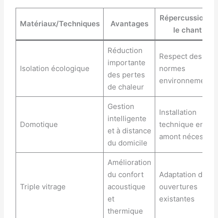
Répercussions s
Matériaux/Techniques
Avantages
le chantier
Réduction
Respect des
importante
Isolation écologique
normes
des pertes
environnemental
de chaleur
Gestion
Installation
intelligente
Domotique
technique en
et à distance
amont nécessair
du domicile
Amélioration
du confort
Adaptation des
Triple vitrage
acoustique
ouvertures
et
existantes
thermique