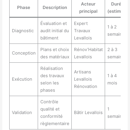
Acteur
Durée
Phase
Description
principal
(estimée)
Évaluation et
Expert
1 à 2
Diagnostic
audit initial du
Travaux
semaines
bâtiment
Levallois
Plans et choix
Rénov’Habitat
2 à 3
Conception
des matériaux
Levallois
semaines
Réalisation
Artisans
des travaux
1 à 4
Exécution
Levallois
selon les
mois
Rénovation
phases
Contrôle
qualité et
1
Validation
Bâtir Levallois
conformité
semaine
règlementaire