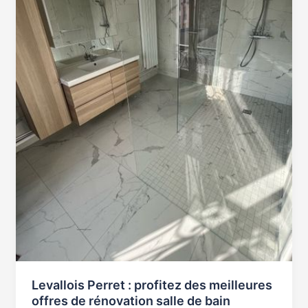
offres
de
rénovation
salle
de
bain
Levallois Perret : profitez des meilleures
offres de rénovation salle de bain