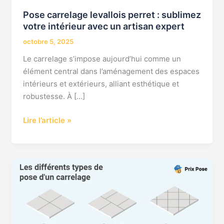
votre
Pose carrelage levallois perret : sublimez
intérieur
votre intérieur avec un artisan expert
avec
un
octobre 5, 2025
artisan
Le carrelage s’impose aujourd’hui comme un
expert
élément central dans l’aménagement des espaces
intérieurs et extérieurs, alliant esthétique et
robustesse. À […]
Lire l’article »
tarif
pose
carrelage
60×60
au