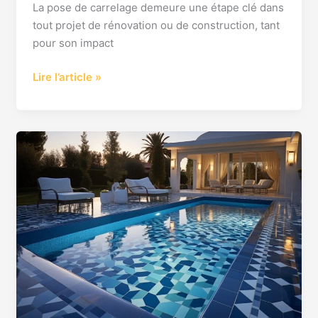
La pose de carrelage demeure une étape clé dans
tout projet de rénovation ou de construction, tant
pour son impact
Lire l’article »
Prix
au
m2
carrelage
:
comparez
et
trouvez
les
meilleures
offres