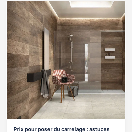
Prix
pour
poser
du
carrelage
:
astuces
pour
réduire
la
facture
sans
compromis
Prix pour poser du carrelage : astuces