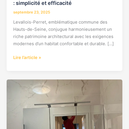
: simplicité et efficacité
septembre 23, 2025
Levallois-Perret, emblématique commune des
Hauts-de-Seine, conjugue harmonieusement un
riche patrimoine architectural avec les exigences
modernes d’un habitat confortable et durable. […]
Lire l’article »
Salle
de
bain
clé
en
main
à