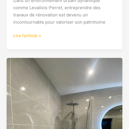
Dans un environnement urbain dynamique
comme Levallois-Perret, entreprendre des
travaux de rénovation est devenu un
incontournable pour valoriser son patrimoine
Lire l’article »
Rénovation
salle
de
bain
clé
en
main
Levallois
Perret
92300