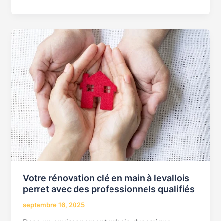
Votre
rénovation
clé
en
main
à
levallois
perret
avec
des
professionnels
qualifiés
Votre rénovation clé en main à levallois
perret avec des professionnels qualifiés
septembre 16, 2025