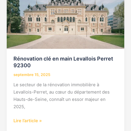
en
main
Levallois
Perret
92300
Rénovation clé en main Levallois Perret
92300
septembre 15, 2025
Le secteur de la rénovation immobilière à
Levallois-Perret, au cœur du département des
Hauts-de-Seine, connaît un essor majeur en
2025,
Lire l’article »