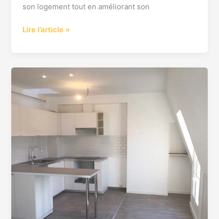
son logement tout en améliorant son
Lire l’article »
Rénovation
cuisine
clé
en
main
Levallois
Perret
92300