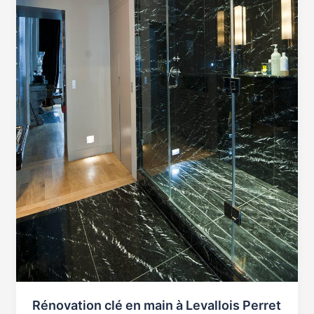
Perret
:
simplicité
et
efficacité
Rénovation clé en main à Levallois Perret