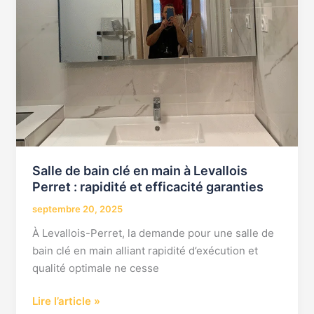
Levallois
Perret
:
rapidité
et
efficacité
garanties
Salle de bain clé en main à Levallois
Perret : rapidité et efficacité garanties
septembre 20, 2025
À Levallois-Perret, la demande pour une salle de
bain clé en main alliant rapidité d’exécution et
qualité optimale ne cesse
Lire l’article »