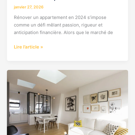
janvier 27, 2026
Rénover un appartement en 2024 s’impose
comme un défi mêlant passion, rigueur et
anticipation financière. Alors que le marché de
Lire l’article »
Tout
savoir
sur
la
rénovation
d’appartements :
conseils
et
astuces