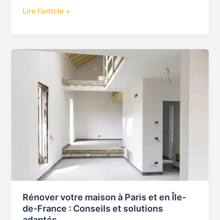
Lire l’article »
Rénover
votre
maison
à
Paris
et
en
Île-
de-
France
:
Conseils
Rénover votre maison à Paris et en Île-
et
de-France : Conseils et solutions
solutions
adaptés