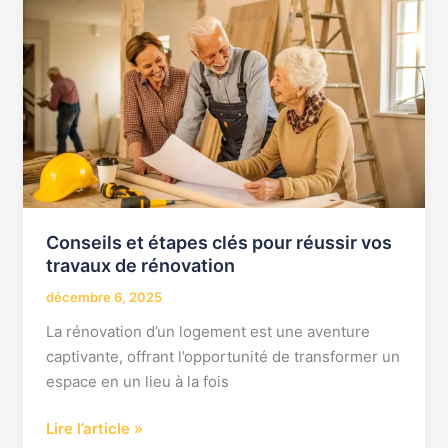
et
étapes
clés
pour
réussir
vos
travaux
de
rénovation
Conseils et étapes clés pour réussir vos
travaux de rénovation
décembre 6, 2025
La rénovation d’un logement est une aventure
captivante, offrant l’opportunité de transformer un
espace en un lieu à la fois
Lire l’article »