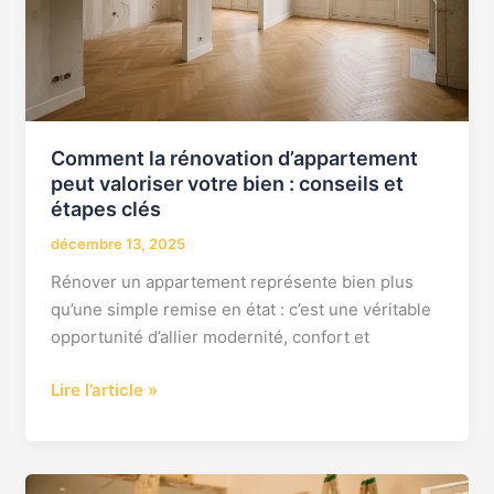
votre
bien
:
conseils
et
étapes
Comment la rénovation d’appartement
clés
peut valoriser votre bien : conseils et
étapes clés
décembre 13, 2025
Rénover un appartement représente bien plus
qu’une simple remise en état : c’est une véritable
opportunité d’allier modernité, confort et
Lire l’article »
Conseils