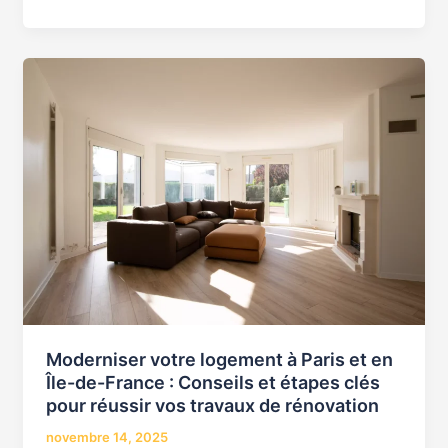
Moderniser
votre
logement
à
Paris
et
en
Île-
de-
France
:
Conseils
Moderniser votre logement à Paris et en
et
Île-de-France : Conseils et étapes clés
étapes
pour réussir vos travaux de rénovation
clés
novembre 14, 2025
pour