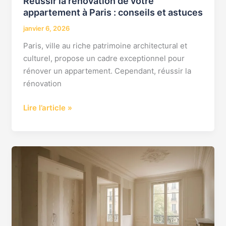
Réussir la rénovation de votre
appartement à Paris : conseils et astuces
janvier 6, 2026
Paris, ville au riche patrimoine architectural et
culturel, propose un cadre exceptionnel pour
rénover un appartement. Cependant, réussir la
rénovation
Lire l’article »
Comment
la
rénovation
d’appartement
peut
valoriser