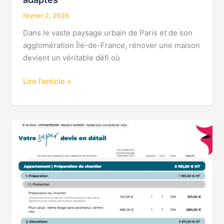
adaptés
février 2, 2026
Dans le vaste paysage urbain de Paris et de son
agglomération Île-de-France, rénover une maison
devient un véritable défi où
Lire l’article »
Combien
coûte
la
rénovation
d’un
appartement
en
2024