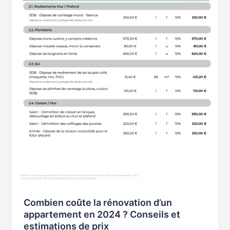
?
Conseils
et
estimations
de
prix
Combien coûte la rénovation d’un
appartement en 2024 ? Conseils et
estimations de prix