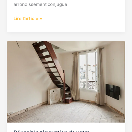
arrondissement conjugue
Lire l’article »
Réussir
la
rénovation
de
votre
appartement
à
Paris
:
conseils
et
astuces