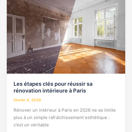
étapes
clés
pour
réussir
sa
rénovation
intérieure
à
Paris
Les étapes clés pour réussir sa
rénovation intérieure à Paris
février 4, 2026
Rénover un intérieur à Paris en 2026 ne se limite
plus à un simple rafraîchissement esthétique :
c’est un véritable