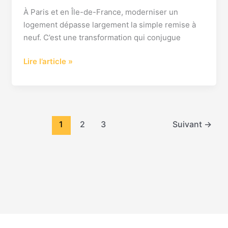
réussir
À Paris et en Île-de-France, moderniser un
vos
logement dépasse largement la simple remise à
travaux
neuf. C’est une transformation qui conjugue
de
Lire l’article »
rénovation
1
2
3
Suivant
→