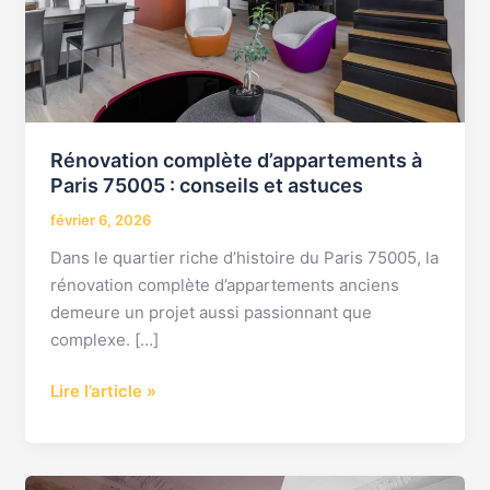
:
conseils
et
astuces
Rénovation complète d’appartements à
Paris 75005 : conseils et astuces
février 6, 2026
Dans le quartier riche d’histoire du Paris 75005, la
rénovation complète d’appartements anciens
demeure un projet aussi passionnant que
complexe. […]
Lire l’article »
Les