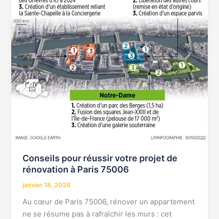
projet
de
rénovation
à
Paris
75006
Conseils pour réussir votre projet de
rénovation à Paris 75006
janvier 18, 2026
Au cœur de Paris 75006, rénover un appartement
ne se résume pas à rafraîchir les murs : cet