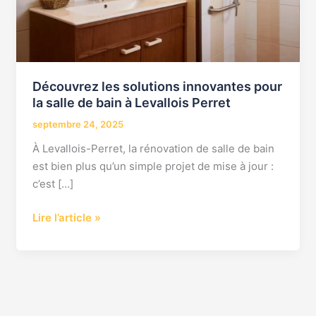
salle
de
bain
à
Levallois
Découvrez les solutions innovantes pour
Perret
la salle de bain à Levallois Perret
septembre 24, 2025
À Levallois-Perret, la rénovation de salle de bain
est bien plus qu’un simple projet de mise à jour :
c’est […]
Lire l’article »