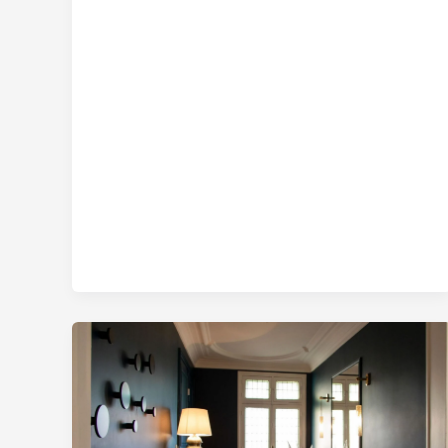
renover
un
appartement
haussmannien