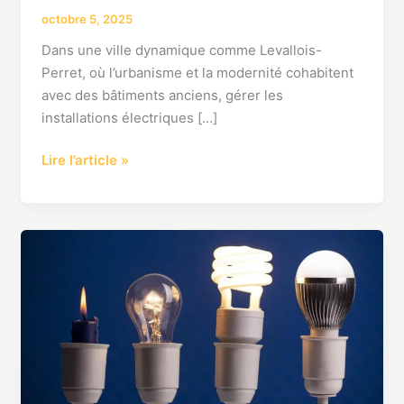
octobre 5, 2025
Dans une ville dynamique comme Levallois-
Perret, où l’urbanisme et la modernité cohabitent
avec des bâtiments anciens, gérer les
installations électriques […]
Lire l’article »
travaux
électricité