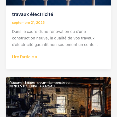
travaux électricité
septembre 21, 2025
Dans le cadre d’une rénovation ou d’une
construction neuve, la qualité de vos travaux
d’électricité garantit non seulement un confort
Lire l’article »
Un
électricien
réactif
à
Levallois
Perret