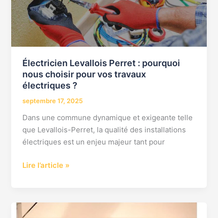
Perret
:
pourquoi
nous
choisir
Électricien Levallois Perret : pourquoi
pour
nous choisir pour vos travaux
vos
électriques ?
travaux
septembre 17, 2025
électriques
?
Dans une commune dynamique et exigeante telle
que Levallois-Perret, la qualité des installations
électriques est un enjeu majeur tant pour
Lire l’article »
Faites