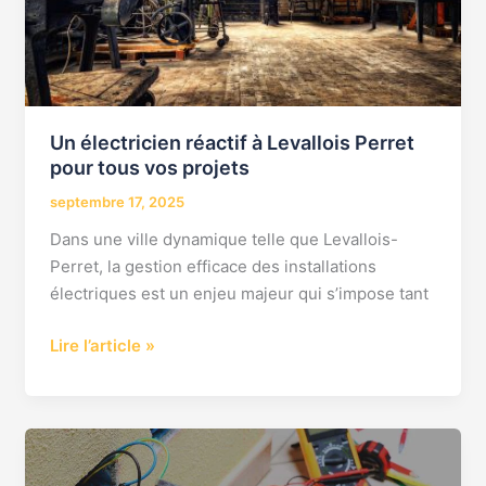
pour
tous
vos
projets
Un électricien réactif à Levallois Perret
pour tous vos projets
septembre 17, 2025
Dans une ville dynamique telle que Levallois-
Perret, la gestion efficace des installations
électriques est un enjeu majeur qui s’impose tant
Lire l’article »
Électricien
Levallois