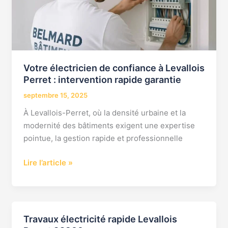
Levallois
Perret
:
intervention
rapide
garantie
Votre électricien de confiance à Levallois
Perret : intervention rapide garantie
septembre 15, 2025
À Levallois-Perret, où la densité urbaine et la
modernité des bâtiments exigent une expertise
pointue, la gestion rapide et professionnelle
Lire l’article »
Travaux électricité rapide Levallois
Travaux