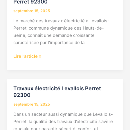
Perret 92300
électricité
rapide
septembre 15, 2025
Levallois
Le marché des travaux d’électricité à Levallois-
Perret
Perret, commune dynamique des Hauts-de-
92300
Seine, connaît une demande croissante
caractérisée par l’importance de la
Lire l’article »
Travaux électricité Levallois Perret
Travaux
92300
électricité
Levallois
septembre 15, 2025
Perret
Dans un secteur aussi dynamique que Levallois-
92300
Perret, la qualité des travaux d’électricité s’avère
cruciale pour garantir sécurité, confort et