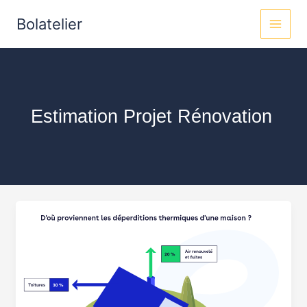
Aller
MAI
Bolatelier
au
MEN
contenu
Estimation Projet Rénovation
Prix
rénovation
maison
m2
:
estimez