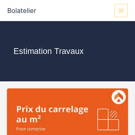
Aller
MAI
Bolatelier
au
MEN
contenu
Estimation Travaux
prix
travaux
au
m2