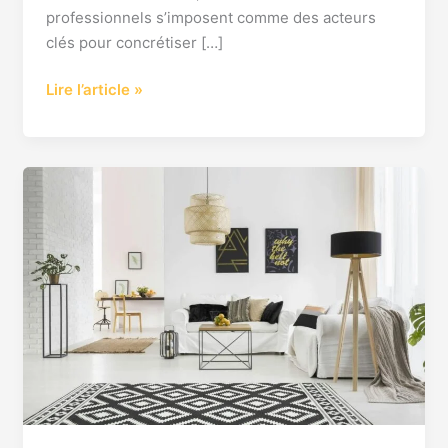
:
professionnels s’imposent comme des acteurs
expert
clés pour concrétiser […]
en
travaux
Lire l’article »
tous
corps
d’état
Votre
maison
rénovée
de
A
à
Z
par
des
experts
à