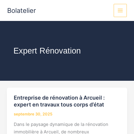
Aller
MAI
Bolatelier
au
MEN
contenu
Expert Rénovation
Entreprise de rénovation à Arcueil :
Entreprise
expert en travaux tous corps d’état
de
rénovation
septembre 30, 2025
à
Dans le paysage dynamique de la rénovation
Arcueil
immobilière à Arcueil, de nombreux