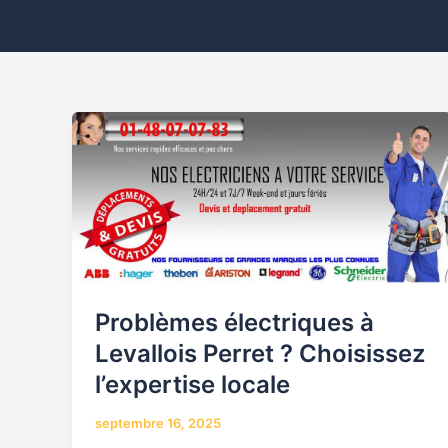
Problèmes
électriques
à
Levallois
Perret
?
Choisissez
l’expertise
Problèmes électriques à
locale
Levallois Perret ? Choisissez
l’expertise locale
septembre 16, 2025