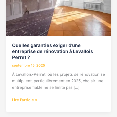
rénovation
à
Levallois
Perret
?
Quelles garanties exiger d’une
entreprise de rénovation à Levallois
Perret ?
septembre 15, 2025
À Levallois-Perret, où les projets de rénovation se
multiplient, particulièrement en 2025, choisir une
entreprise fiable ne se limite pas […]
Lire l’article »