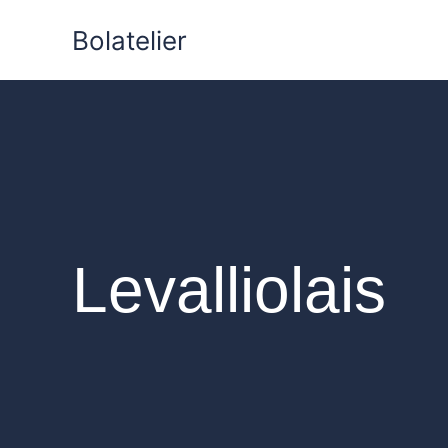
Aller
Bolatelier
au
contenu
Levalliolais