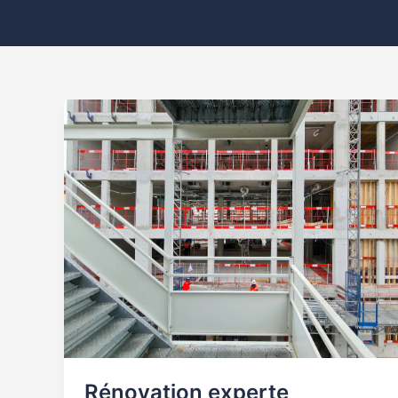
Rénovation
experte
Levallois
Perret
92300
Rénovation experte