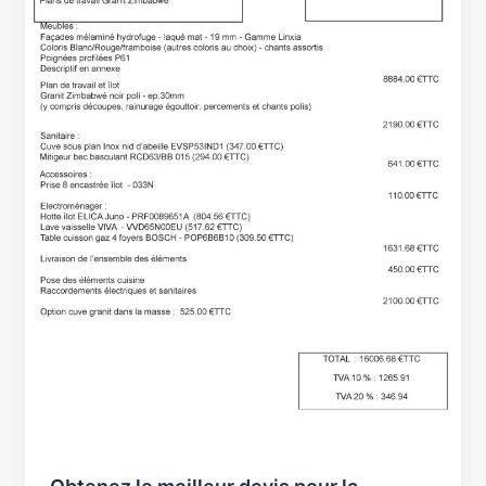
rénovation
de
votre
cuisine
:
astuces
et
conseils
d’experts