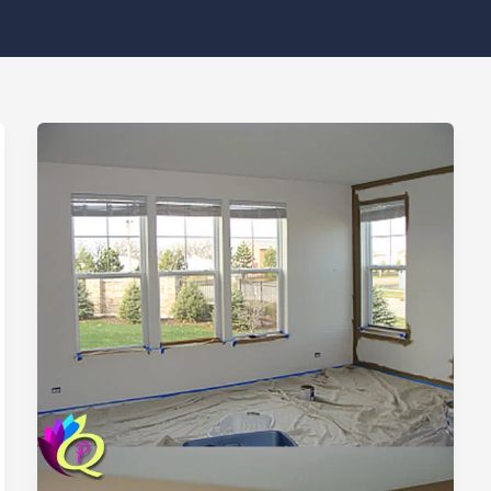
Prix
travaux
peinture
maison
Levallois
Perret
92300