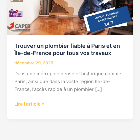
et
en
Île-
de-
France
pour
Trouver un plombier fiable à Paris et en
tous
Île-de-France pour tous vos travaux
vos
décembre 29, 2025
travaux
Dans une métropole dense et historique comme
Paris, ainsi que dans la vaste région Île-de-
France, l’accès rapide à un plombier […]
Lire l’article »