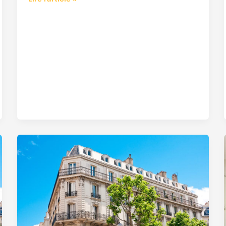
Rénovation
complète
prix
Levallois
Perret
92300