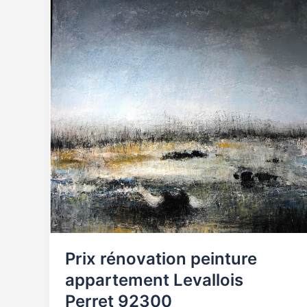
peinture
appartement
Levallois
Perret
92300
Prix rénovation peinture
appartement Levallois
Perret 92300