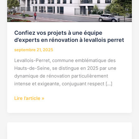
d’experts
en
rénovation
à
Confiez vos projets à une équipe
levallois
d’experts en rénovation à levallois perret
perret
septembre 21, 2025
Levallois-Perret, commune emblématique des
Hauts-de-Seine, se distingue en 2025 par une
dynamique de rénovation particulièrement
intense et exigeante, conjuguant respect […]
Lire l’article »
entreprise
de