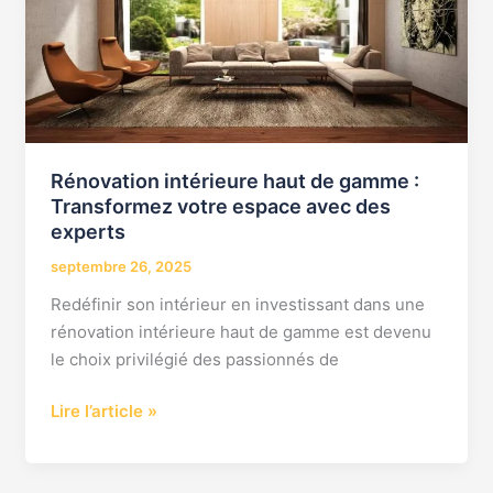
gamme
:
Transformez
votre
espace
avec
Rénovation intérieure haut de gamme :
des
Transformez votre espace avec des
experts
experts
septembre 26, 2025
Redéfinir son intérieur en investissant dans une
rénovation intérieure haut de gamme est devenu
le choix privilégié des passionnés de
Lire l’article »