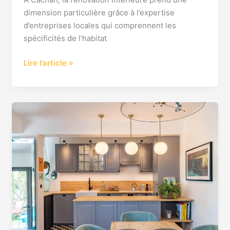
dimension particulière grâce à l’expertise
d’entreprises locales qui comprennent les
spécificités de l’habitat
Lire l’article »
Travaux
de
rénovation
intérieure
haut
de
gamme
à
Puteaux
: