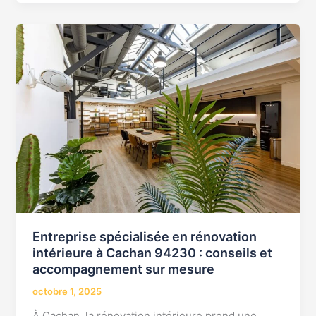
Entreprise
spécialisée
en
rénovation
intérieure
à
Cachan
94230
:
conseils
et
accompagnement
Entreprise spécialisée en rénovation
sur
intérieure à Cachan 94230 : conseils et
mesure
accompagnement sur mesure
octobre 1, 2025
À Cachan, la rénovation intérieure prend une