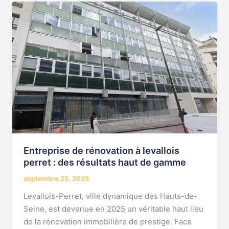
Entreprise
de
rénovation
à
levallois
perret
:
des
résultats
haut
de
gamme
Entreprise de rénovation à levallois
perret : des résultats haut de gamme
septembre 25, 2025
Levallois-Perret, ville dynamique des Hauts-de-
Seine, est devenue en 2025 un véritable haut lieu
de la rénovation immobilière de prestige. Face