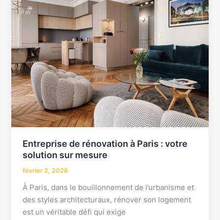
rénovation
à
Paris
:
votre
solution
sur
mesure
Entreprise de rénovation à Paris : votre
solution sur mesure
février 2, 2026
À Paris, dans le bouillonnement de l’urbanisme et
des styles architecturaux, rénover son logement
est un véritable défi qui exige