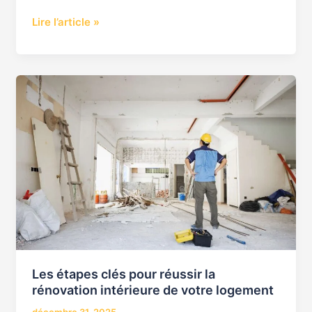
Lire l’article »
Les
étapes
clés
pour
réussir
la
rénovation
intérieure
de
votre
logement
Les étapes clés pour réussir la
rénovation intérieure de votre logement
décembre 31, 2025