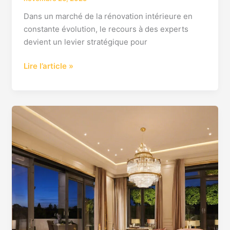
avantages
Dans un marché de la rénovation intérieure en
pour
constante évolution, le recours à des experts
votre
devient un levier stratégique pour
logement
Lire l’article »
Rénovation
haut
de
gamme
pour
votre
appartement
à
levallois
perret