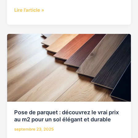
Lire l’article »
Pose
de
parquet
:
découvrez
le
vrai
prix
au
m2
Pose de parquet : découvrez le vrai prix
pour
au m2 pour un sol élégant et durable
un
septembre 23, 2025
sol
élégant