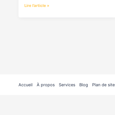
Lire l’article »
Accueil
À propos
Services
Blog
Plan de site
travaux
4.9
(98%)
17719
votes