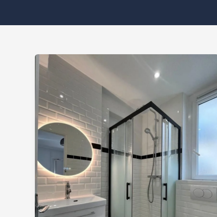
Travaux
salle
de
bain
fonctionnelle
Levallois
Perret
92300