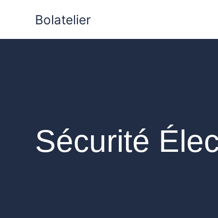
Aller
Bolatelier
au
contenu
Sécurité Élect