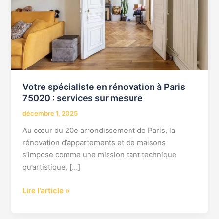
75020
:
services
sur
mesure
Votre spécialiste en rénovation à Paris
75020 : services sur mesure
décembre 1, 2025
Au cœur du 20e arrondissement de Paris, la
rénovation d’appartements et de maisons
s’impose comme une mission tant technique
qu’artistique, […]
Lire l’article »