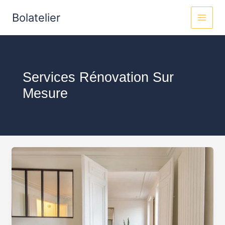
Aller
MAI
Bolatelier
au
MEN
contenu
Services Rénovation Sur
Mesure
Votre
spécialiste
en
rénovation
à
Paris