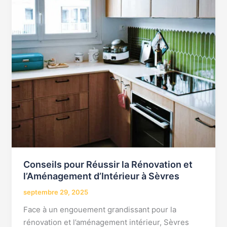
l’Aménagement
d’Intérieur
à
Sèvres
Conseils pour Réussir la Rénovation et
l’Aménagement d’Intérieur à Sèvres
septembre 29, 2025
Face à un engouement grandissant pour la
rénovation et l’aménagement intérieur, Sèvres