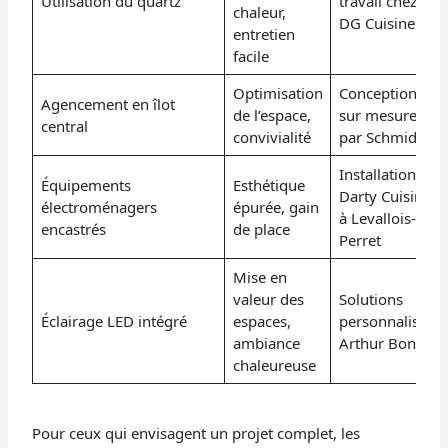
Utilisation du quartz
travail chez
chaleur,
DG Cuisine
entretien
facile
Optimisation
Conception
Agencement en îlot
de l’espace,
sur mesure
central
convivialité
par Schmidt
Installation
Équipements
Esthétique
Darty Cuisine
électroménagers
épurée, gain
à Levallois-
encastrés
de place
Perret
Mise en
valeur des
Solutions
Éclairage LED intégré
espaces,
personnalisées
ambiance
Arthur Bonnet
chaleureuse
Pour ceux qui envisagent un projet complet, les