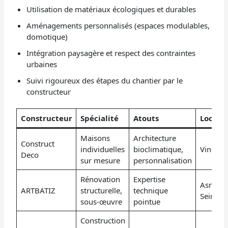
Utilisation de matériaux écologiques et durables
Aménagements personnalisés (espaces modulables,
domotique)
Intégration paysagère et respect des contraintes
urbaines
Suivi rigoureux des étapes du chantier par le
constructeur
Constructeur
Spécialité
Atouts
Localis
Maisons
Architecture
Construct
individuelles
bioclimatique,
Vincenn
Deco
sur mesure
personnalisation
Rénovation
Expertise
Asnière
ARTBATIZ
structurelle,
technique
Seine
sous-œuvre
pointue
Construction