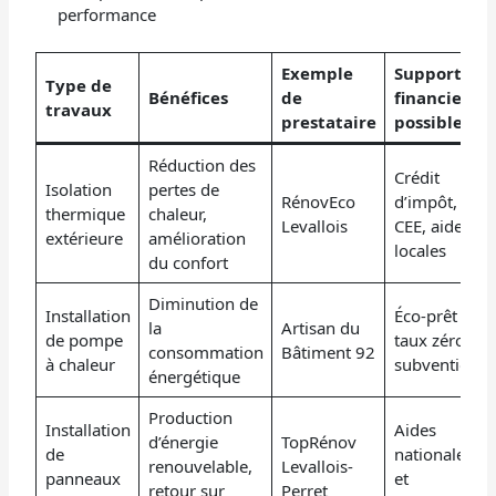
performance
Exemple
Supports
Type de
Bénéfices
de
financiers
travaux
prestataire
possibles
Réduction des
Crédit
Isolation
pertes de
RénovEco
d’impôt,
thermique
chaleur,
Levallois
CEE, aides
extérieure
amélioration
locales
du confort
Diminution de
Installation
Éco-prêt à
la
Artisan du
de pompe
taux zéro,
consommation
Bâtiment 92
à chaleur
subventions
énergétique
Production
Installation
Aides
d’énergie
TopRénov
de
nationales
renouvelable,
Levallois-
panneaux
et
retour sur
Perret