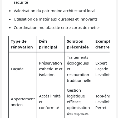
sécurité
Valorisation du patrimoine architectural local
Utilisation de matériaux durables et innovants
Coordination multifacette entre corps de métier
Type de
Défi
Solution
Exemple
rénovation
principal
préconisée
d’entrepris
Traitements
Préservation
écologiques
Expert
Façade
esthétique et
et
Façade
isolation
restauration
Levallois
traditionnelle
Gestion
Accès limité
logistique
TopRénov
Appartement
et
efficace,
Levallois-
ancien
conformité
optimisation
Perret
des espaces