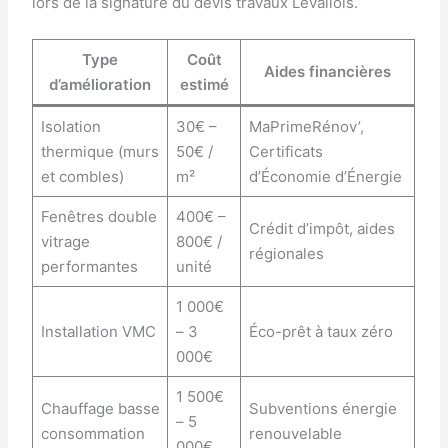
lors de la signature du devis travaux Levallois.
Type
Coût
Aides financières
d’amélioration
estimé
Isolation
30€ –
MaPrimeRénov’,
thermique (murs
50€ /
Certificats
et combles)
m²
d’Économie d’Énergie
Fenêtres double
400€ –
Crédit d’impôt, aides
vitrage
800€ /
régionales
performantes
unité
1 000€
Installation VMC
– 3
Éco-prêt à taux zéro
000€
1 500€
Chauffage basse
Subventions énergie
– 5
consommation
renouvelable
000€