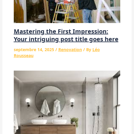
Mastering the First Impression:
Your intriguing post title goes here
septembre 14, 2025
/
Renovation
/ By
Léo
Rousseau