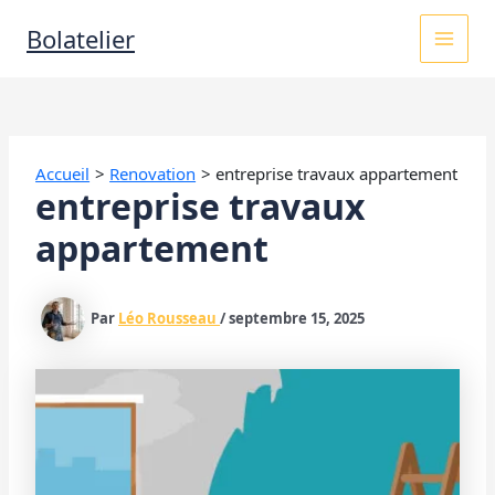
Aller
MAI
Bolatelier
au
contenu
MEN
Accueil
Renovation
entreprise travaux appartement
entreprise travaux
appartement
Par
Léo Rousseau
/
septembre 15, 2025