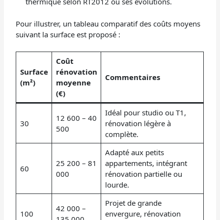
thermique selon RT2012 ou ses évolutions.
Pour illustrer, un tableau comparatif des coûts moyens
suivant la surface est proposé :
Coût
Surface
rénovation
Commentaires
(m²)
moyenne
(€)
Idéal pour studio ou T1,
12 600 – 40
30
rénovation légère à
500
complète.
Adapté aux petits
25 200 – 81
appartements, intégrant
60
000
rénovation partielle ou
lourde.
Projet de grande
42 000 –
100
envergure, rénovation
135 000