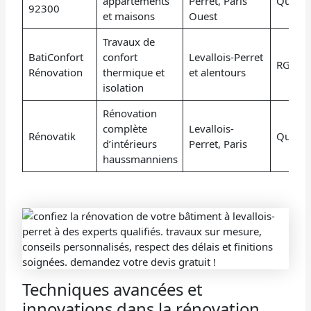
appartements
Perret, Paris
Qualib
92300
et maisons
Ouest
Travaux de
BatiConfort
confort
Levallois-Perret
RGE, éc
Rénovation
thermique et
et alentours
isolation
Rénovation
complète
Levallois-
Rénovatik
Qualib
d’intérieurs
Perret, Paris
haussmanniens
Techniques avancées et
innovations dans la rénovation