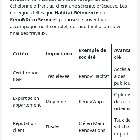
échelonné offrent au client une sérénité précieuse. Les
enseignes telles que
Habitat Réinventé
ou
Réno&Déco Services
proposent souvent un
accompagnement complet, de l’audit initial au suivi
final des travaux.
Exemple de
Avantage
Critère
Importance
société
clé
Accès aux
Certification
Très élevée
Rénov’Habitat
aides
RGE
publiques
Optimisatio
Expertise en
Moyenne
Rénov’Appart
des espaces
appartement
urbains
Taux de
Réputation
Clé en Main
Élevée
satisfaction
client
Rénovations
important