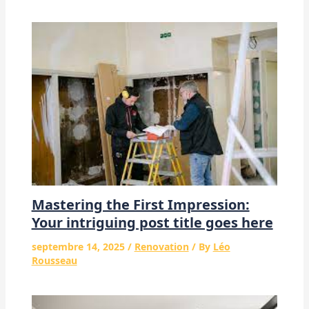
Mastering the First Impression:
Your intriguing post title goes here
septembre 14, 2025
/
Renovation
/ By
Léo
Rousseau