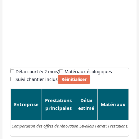
Délai court (≤ 2 mois)
Matériaux écologiques
Réinitialiser
Suivi chantier inclus
Prestations
Délai
Su
Entreprise
Matériaux
principales
estimé
ch
Comparaison des offres de rénovation Levallois Perret : Prestations, délai