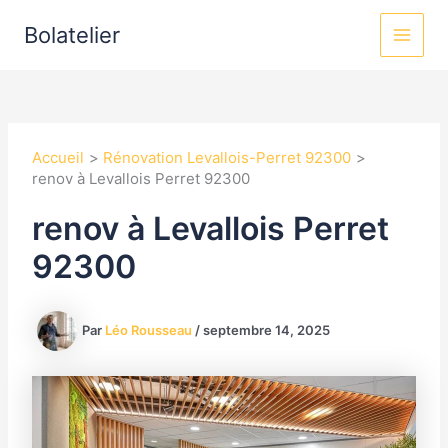
Aller
MAI
Bolatelier
au
MEN
contenu
Accueil
Rénovation Levallois-Perret 92300
renov à Levallois Perret 92300
renov à Levallois Perret
92300
Par
Léo Rousseau
/
septembre 14, 2025