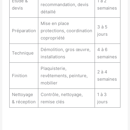
Étude &
1 à 2
recommandation, devis
devis
semaines
détaillé
Mise en place
3 à 5
Préparation
protections, coordination
jours
copropriété
Démolition, gros œuvre,
4 à 6
Technique
installations
semaines
Plaquisterie,
2 à 4
Finition
revêtements, peinture,
semaines
mobilier
Nettoyage
Contrôle, nettoyage,
1 à 3
& réception
remise clés
jours