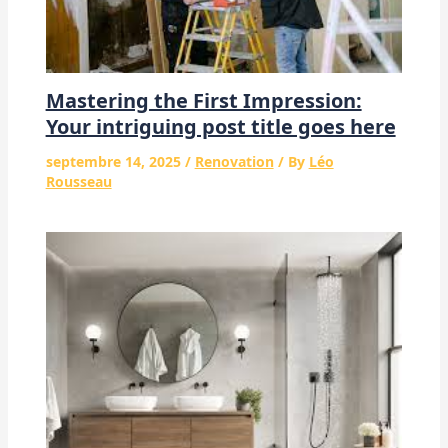
Mastering the First Impression:
Your intriguing post title goes here
septembre 14, 2025
/
Renovation
/ By
Léo
Rousseau