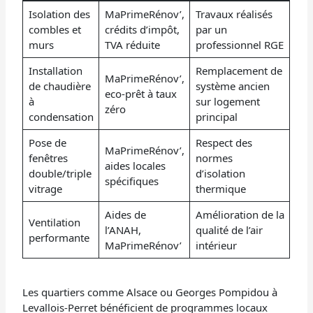
Isolation des
MaPrimeRénov’,
Travaux réalisés
combles et
crédits d’impôt,
par un
murs
TVA réduite
professionnel RGE
Installation
Remplacement de
MaPrimeRénov’,
de chaudière
système ancien
eco-prêt à taux
à
sur logement
zéro
condensation
principal
Pose de
Respect des
MaPrimeRénov’,
fenêtres
normes
aides locales
double/triple
d’isolation
spécifiques
vitrage
thermique
Aides de
Amélioration de la
Ventilation
l’ANAH,
qualité de l’air
performante
MaPrimeRénov’
intérieur
Les quartiers comme Alsace ou Georges Pompidou à
Levallois-Perret bénéficient de programmes locaux