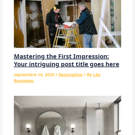
Mastering the First Impression:
Your intriguing post title goes here
septembre 14, 2025
/
Renovation
/ By
Léo
Rousseau